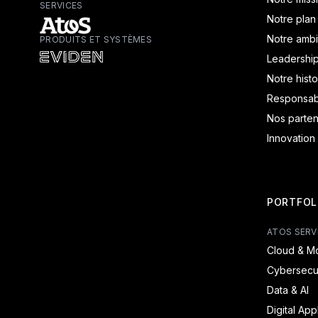
SERVICES
Notre plan
Notre ambi
PRODUITS ET SYSTÈMES
Atos - Services
Leadershi
Eviden - Produits et systèmes
Notre histo
Responsabi
Nos parten
Innovation
PORTFOL
ATOS SERV
Cloud & Mo
Cybersecur
Data & AI
Digital App