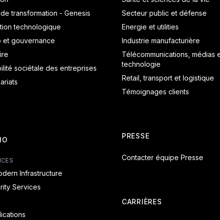
 de transformation - Genesis
Secteur public et défense
tion technologique
Energie et utilities
p et gouvernance
Industrie manufacturière
ire
Télécommunications, médias e
technologie
lité sociétale des entreprises
Retail, transport et logistique
ariats
Témoignages clients
PRESSE
IO
Contacter équipe Presse
ICES
dern Infrastructure
ity Services
CARRIÈRES
lications