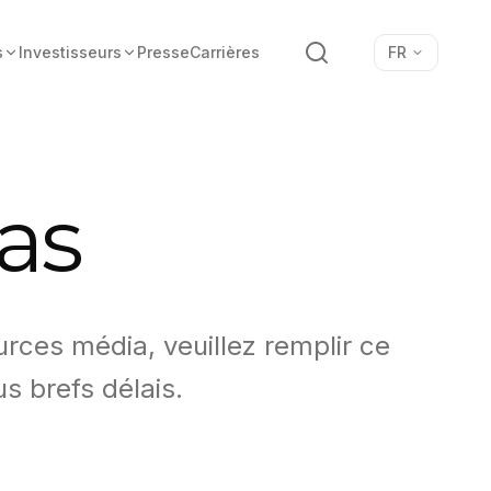
Recherche
s
Investisseurs
Presse
Carrières
FR
as
rces média, veuillez remplir ce
s brefs délais.