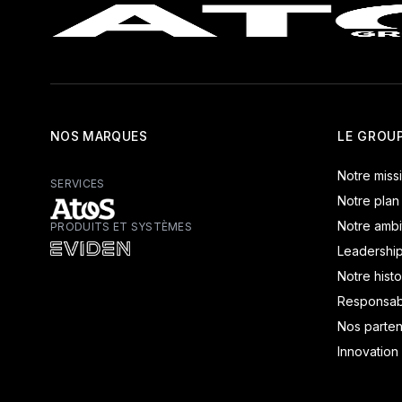
NOS MARQUES
LE GROU
Notre miss
SERVICES
Notre plan
Notre ambi
PRODUITS ET SYSTÈMES
Atos - Services
Leadershi
Eviden - Produits et systèmes
Notre histo
Responsabi
Nos parten
Innovation