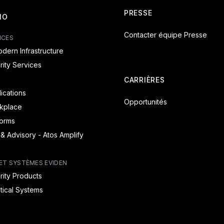
PRESSE
IO
Contacter équipe Presse
ICES
dern Infrastructure
ity Services
CARRIÈRES
lications
Opportunités
rkplace
forms
 & Advisory - Atos Amplify
ET SYSTÈMES EVIDEN
ity Products
itical Systems